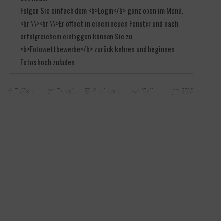
Folgen Sie einfach dem <b>Login</b> ganz oben im Menü.
<br \\><br \\>Er öffnet in einem neuen Fenster und nach
erfolgreichem einloggen können Sie zu
<b>Fotowettbewerbe</b> zurück kehren und beginnen
Fotos hoch zuladen.
Teilen
Tweet
Anpinnen
Mail
SMS