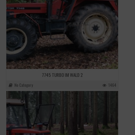
7745 TURBO IM WALD 2
No Category
1464