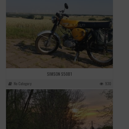
SIMSON S50B1
No Category
930