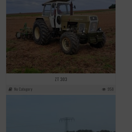
ZT 303
No Category
958