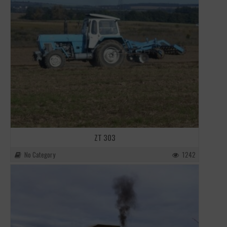
ZT 303
No Category
1242