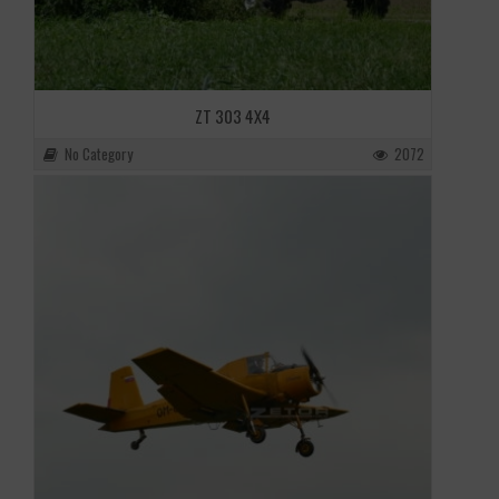
ZT 303 4X4
No Category
2072